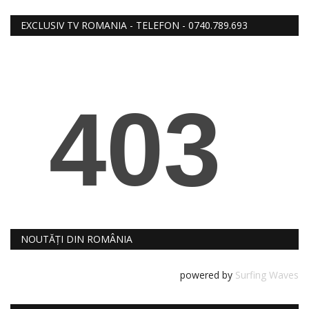
RELIGIE
EXCLUSIV TV ROMANIA - TELEFON - 0740.789.693
REVISTA PRESEI
SEDINTE
DIVERSE
FOTO
NOUTĂȚI DIN ROMÂNIA
powered by
Surfing Waves