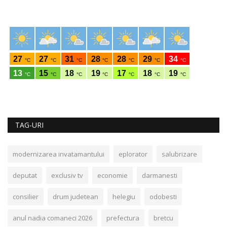
TAG-URI
modernizarea invatamantului
eplorator
salubrizare
deputat
exclusiv tv
economie
darmanesti
consilier
drum judetean
helegiu
odobesti
anul nadia comaneci 2026
prefectura
bretcu