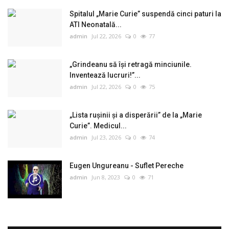
Spitalul „Marie Curie” suspendă cinci paturi la
ATI Neonatală...
admin
Jul 22, 2026
0
77
„Grindeanu să își retragă minciunile.
Inventează lucruri!”...
admin
Jul 22, 2026
0
75
„Lista rușinii și a disperării” de la „Marie
Curie”. Medicul...
admin
Jul 23, 2026
0
74
Eugen Ungureanu - Suflet Pereche
admin
Jun 8, 2023
0
71