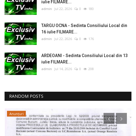
iulie FILMARE...
admin
Jul 22, 2026
0
180
TARGU OCNA - Sedinta Consiliului Local din
16 iulie FILMARE...
admin
Jul 22, 2026
0
176
ARDEOANI - Sedinta Consiliului Local din 13
iulie FILMARE...
admin
Jul 14, 2026
0
208
RANDOM POSTS
Anunțuri