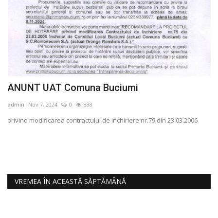
ANUNT UAT Comuna Buciumi
#
i
admin
Nov 7, 2024
0
888
ad
privind modificarea contractului de inchiriere nr.79 din 23.03.2006
#C
VREMEA ÎN ACEASTĂ SĂPTĂMÂNĂ