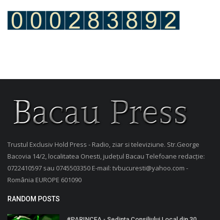
Trustul Exclusiv Hold Press - Radio, ziar si televiziune. Str.George
Bacovia 14/2, localitatea Onesti, județul Bacau Telefoane redacție:
0722410597 sau 0745503350 E-mail: tvbucuresti@yahoo.com -
România EUROPE 601090
RANDOM POSTS
#PARINCEA - Sedinta Consiliului Local din 30