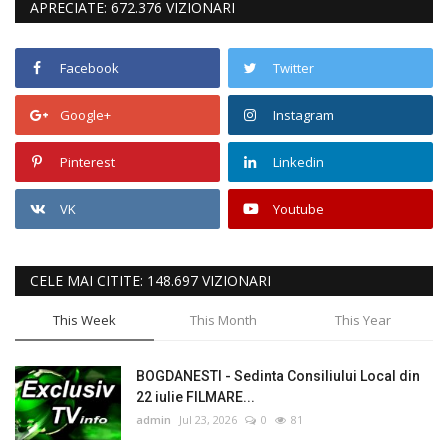
APRECIATE: 672.376 VIZIONARI
Facebook
Twitter
Google+
Instagram
Pinterest
Linkedin
VK
Youtube
CELE MAI CITITE: 148.697 VIZIONARI
This Week
This Month
This Year
BOGDANESTI - Sedinta Consiliului Local din
22 iulie FILMARE...
admin
Jul 23, 2026
0
81